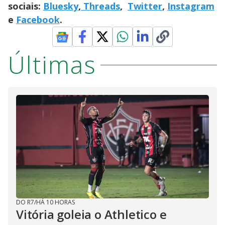
sociais:
Bluesky
,
Threads
,
Twitter
,
Instagram
e
Facebook
.
Últimas
DO R7
/
HÁ 10 HORAS
Vitória goleia o Athletico e