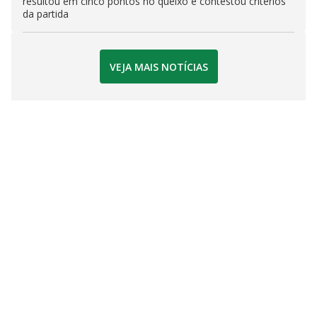
resultou em cinco pontos no queixo e contestou critérios
da partida
VEJA MAIS NOTÍCIAS