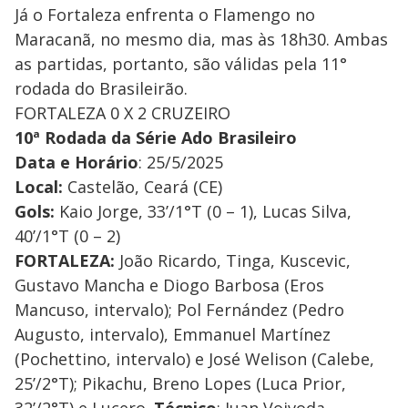
Já o Fortaleza enfrenta o Flamengo no
Maracanã, no mesmo dia, mas às 18h30. Ambas
as partidas, portanto, são válidas pela 11°
rodada do Brasileirão.
FORTALEZA 0 X 2 CRUZEIRO
10ª Rodada da Série Ado Brasileiro
Data e Horário
: 25/5/2025
Local:
Castelão, Ceará (CE)
Gols:
Kaio Jorge, 33’/1°T (0 – 1), Lucas Silva,
40’/1°T (0 – 2)
FORTALEZA:
João Ricardo, Tinga, Kuscevic,
Gustavo Mancha e Diogo Barbosa (Eros
Mancuso, intervalo); Pol Fernández (Pedro
Augusto, intervalo), Emmanuel Martínez
(Pochettino, intervalo) e José Welison (Calebe,
25’/2°T); Pikachu, Breno Lopes (Luca Prior,