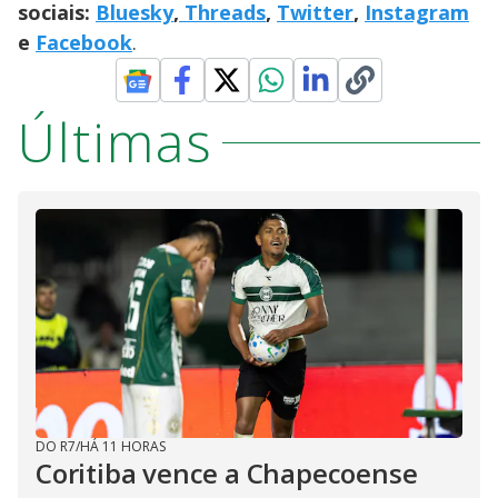
sociais:
Bluesky
,
Threads
,
Twitter
,
Instagram
e
Facebook
.
Últimas
DO R7
/
HÁ 11 HORAS
Coritiba vence a Chapecoense