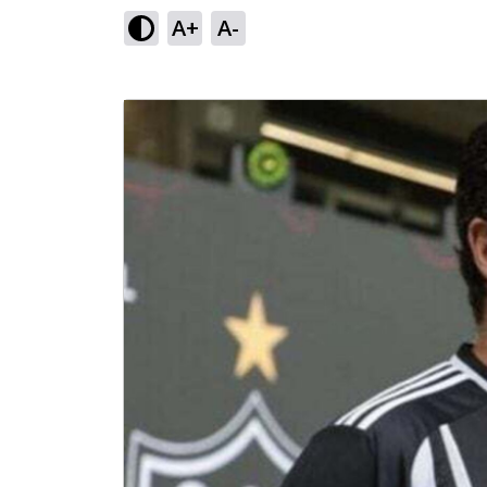
A+
A-