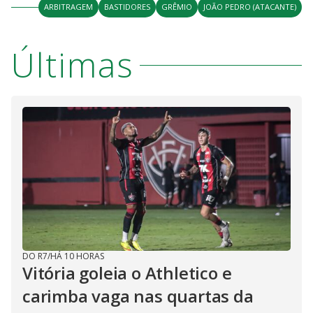
ARBITRAGEM
BASTIDORES
GRÊMIO
JOÃO PEDRO (ATACANTE)
Últimas
DO R7
/
HÁ 10 HORAS
Vitória goleia o Athletico e
carimba vaga nas quartas da