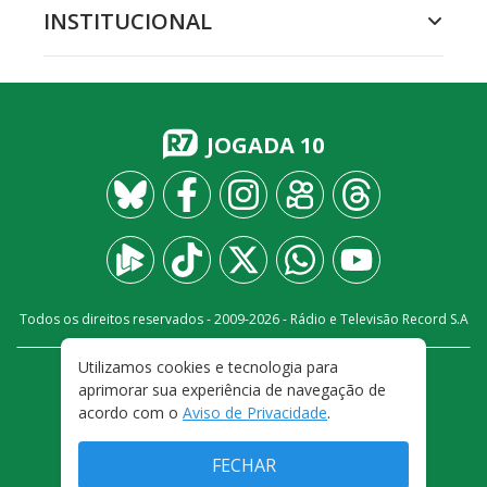
INSTITUCIONAL
JOGADA 10
Todos os direitos reservados - 2009-
2026
- Rádio e Televisão Record S.A
Utilizamos cookies e tecnologia para
CARREIRA
FALE CONOSCO
PRIVACIDADE
aprimorar sua experiência de navegação de
TERMOS E CONDIÇÕES DE USO
acordo com o
Aviso de Privacidade
.
FECHAR