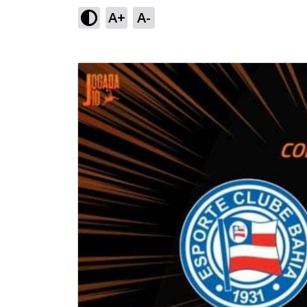
A+
A-