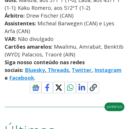
Gols:
Mailula, aos 3’/1ºT (1-0); Laba, aos 45’/1ºT
(1-1); Kaku Romero, aos 5’/2ºT (1-2)
Árbitro:
Drew Fischer (CAN)
Assistentes:
Micheal Barwegen (CAN) e Lyes
Arfa (CAN)
VAR:
Não divulgado
Cartões amarelos:
Mwalimu, Amrabat, Benktib
(WYD); Palacios, Traoré (AIN)
Siga nosso conteúdo nas redes
sociais:
Bluesky
,
Threads
,
Twitter
,
Instagram
e
Facebook
.
JUVENTUS