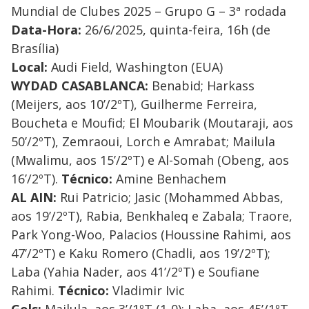
Mundial de Clubes 2025 – Grupo G – 3ª rodada
Data-Hora:
26/6/2025, quinta-feira, 16h (de
Brasília)
Local:
Audi Field, Washington (EUA)
WYDAD CASABLANCA:
Benabid; Harkass
(Meijers, aos 10’/2ºT), Guilherme Ferreira,
Boucheta e Moufid; El Moubarik (Moutaraji, aos
50’/2ºT), Zemraoui, Lorch e Amrabat; Mailula
(Mwalimu, aos 15’/2ºT) e Al-Somah (Obeng, aos
16’/2ºT).
Técnico:
Amine Benhachem
AL AIN:
Rui Patricio; Jasic (Mohammed Abbas,
aos 19’/2ºT), Rabia, Benkhaleq e Zabala; Traore,
Park Yong-Woo, Palacios (Houssine Rahimi, aos
47’/2ºT) e Kaku Romero (Chadli, aos 19’/2ºT);
Laba (Yahia Nader, aos 41’/2ºT) e Soufiane
Rahimi.
Técnico:
Vladimir Ivic