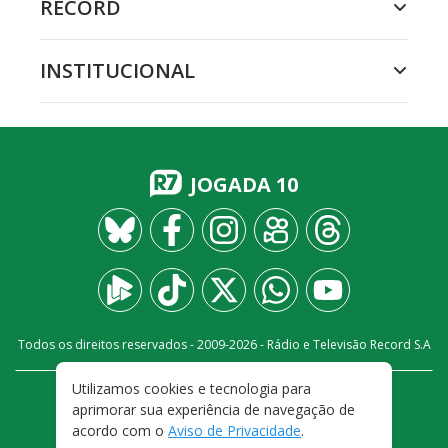
RECORD
INSTITUCIONAL
JOGADA 10
Todos os direitos reservados - 2009-
2026
- Rádio e Televisão Record S.A
Utilizamos cookies e tecnologia para
CARREIRA
FALE CONOSCO
PRIVACIDADE
aprimorar sua experiência de navegação de
TERMOS E CONDIÇÕES DE USO
acordo com o
Aviso de Privacidade
.