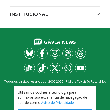
INSTITUCIONAL
GÁVEA NEWS
Todos os direitos reservados - 2009-
2026
- Rádio e Televisão Record S.A
Utilizamos cookies e tecnologia para
CARREIRA
FALE CONOSCO
PRIVACIDADE
aprimorar sua experiência de navegação de
TERMOS E CONDIÇÕES DE USO
acordo com o
Aviso de Privacidade
.