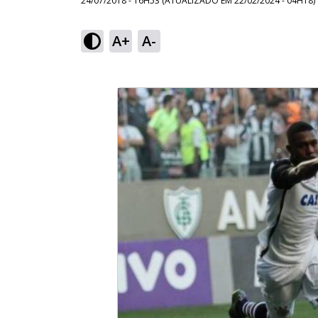
24/07/2018 - 16H53
(ATUALIZADO EM
22/02/2024 - 04H18
)
A+
A-