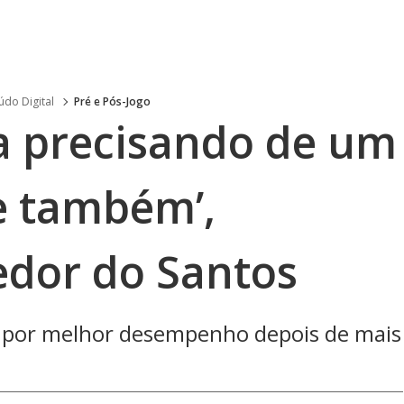
do Digital
Pré e Pós-Jogo
va precisando de um
e também’,
edor do Santos
 por melhor desempenho depois de mais