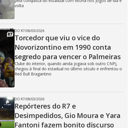
pela conquista do estadual com vitória nos jogos de ida e
volta
DO R7
/
08/03/2026
Torcedor que viu o vice do
Novorizontino em 1990 conta
segredo para vencer o Palmeiras
Clube do interior, quando ainda jogava sob outro CNPJ,
chegou à final do estadual no último século e enfrentou o
Red Bull Bragantino
DO R7
/
08/03/2026
Repórteres do R7 e
Desimpedidos, Gio Moura e Yara
Fantoni fazem bonito discurso