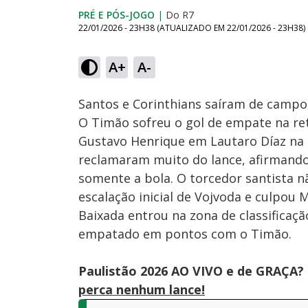
PRÉ E PÓS-JOGO
|
Do R7
22/01/2026 - 23H38
(ATUALIZADO EM
22/01/2026 - 23H38
)
Loaded
:
2.19%
A+
A-
Ativar
Som
Santos e Corinthians saíram de campo
O Timão sofreu o gol de empate na reta 
Gustavo Henrique em Lautaro Díaz na e
reclamaram muito do lance, afirmando
somente a bola. O torcedor santista 
escalação inicial de Vojvoda e culpou 
Baixada entrou na zona de classificaç
empatado em pontos com o Timão.
Paulistão 2026 AO VIVO e de GRAÇA? 
perca nenhum lance!