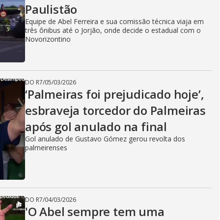
Paulistão
Equipe de Abel Ferreira e sua comissão técnica viaja em
três ônibus até o Jorjão, onde decide o estadual com o
Novorizontino
DO R7
/
05/03/2026
‘Palmeiras foi prejudicado hoje’,
esbraveja torcedor do Palmeiras
após gol anulado na final
Gol anulado de Gustavo Gómez gerou revolta dos
palmeirenses
DO R7
/
04/03/2026
'O Abel sempre tem uma