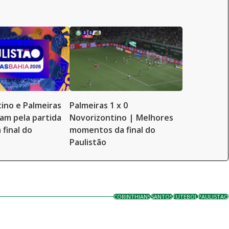
ino e Palmeiras
Palmeiras 1 x 0
am pela partida
Novorizontino | Melhores
 final do
momentos da final do
Paulistão
CORINTHIANS
SANTOS
FUTEBOL
PAULISTAO