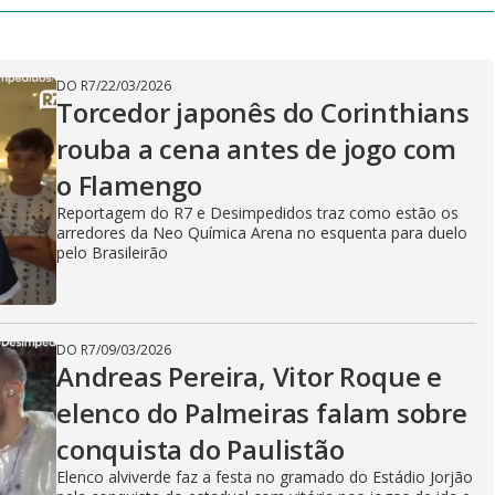
DO R7
/
22/03/2026
Torcedor japonês do Corinthians
rouba a cena antes de jogo com
o Flamengo
Reportagem do R7 e Desimpedidos traz como estão os
arredores da Neo Química Arena no esquenta para duelo
pelo Brasileirão
DO R7
/
09/03/2026
Andreas Pereira, Vitor Roque e
elenco do Palmeiras falam sobre
conquista do Paulistão
Elenco alviverde faz a festa no gramado do Estádio Jorjão