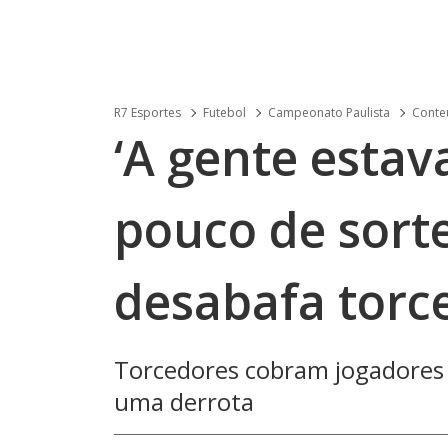
R7 Esportes
Futebol
Campeonato Paulista
Conteú
‘A gente esta
pouco de sort
desabafa torc
Torcedores cobram jogadores
uma derrota