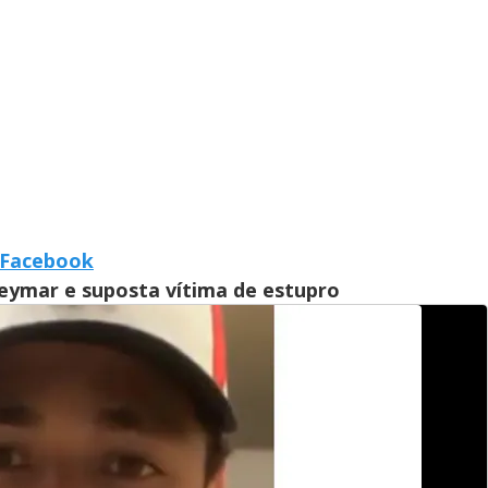
y
e
V
i
d
o Facebook
eymar e suposta vítima de estupro
e
o