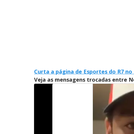
d
o
Curta a página de Esportes do R7 n
Veja as mensagens trocadas entre N