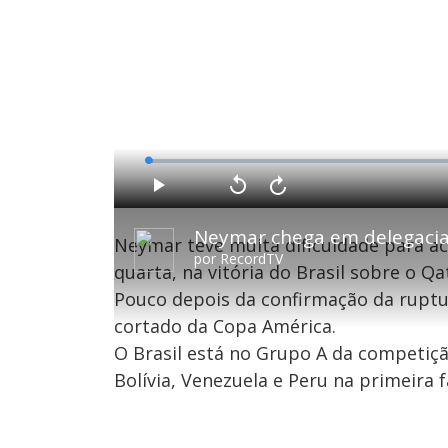
L
o
a
d
P
V
A
e
l
o
v
d
a
l
a
:
Neymar chega em delegacia
y
t
n
0
Neymar teve muita dificuldade para ac
a
ç
.
r
a
6
por
RecordTV
1
r
8
quarta, na vitória do Brasil sobre o Q
0
1
%
s
0
e
s
Pouco depois da confirmação da ruptur
g
e
u
g
cortado da Copa América.
n
u
d
n
o
d
O Brasil está no Grupo A da competiçã
s
o
s
Bolívia, Venezuela e Peru na primeira 
M
u