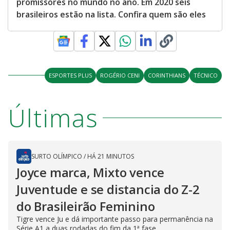
promissores no mundo no ano. Em 2020 seis
brasileiros estão na lista. Confira quem são eles
ESPORTES PLUS
ROGÉRIO CENI
CORINTHIANS
TÉCNICO
Últimas
SURTO OLÍMPICO
/
HÁ 21 MINUTOS
Joyce marca, Mixto vence
Juventude e se distancia do Z-2
do Brasileirão Feminino
Tigre vence Ju e dá importante passo para permanência na
Série A1 a duas rodadas do fim da 1ª fase